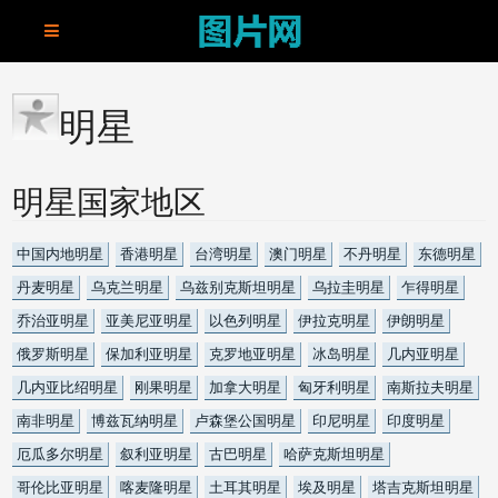
明星
明星国家地区
中国内地明星
香港明星
台湾明星
澳门明星
不丹明星
东德明星
丹麦明星
乌克兰明星
乌兹别克斯坦明星
乌拉圭明星
乍得明星
乔治亚明星
亚美尼亚明星
以色列明星
伊拉克明星
伊朗明星
俄罗斯明星
保加利亚明星
克罗地亚明星
冰岛明星
几内亚明星
几内亚比绍明星
刚果明星
加拿大明星
匈牙利明星
南斯拉夫明星
南非明星
博兹瓦纳明星
卢森堡公国明星
印尼明星
印度明星
厄瓜多尔明星
叙利亚明星
古巴明星
哈萨克斯坦明星
哥伦比亚明星
喀麦隆明星
土耳其明星
埃及明星
塔吉克斯坦明星