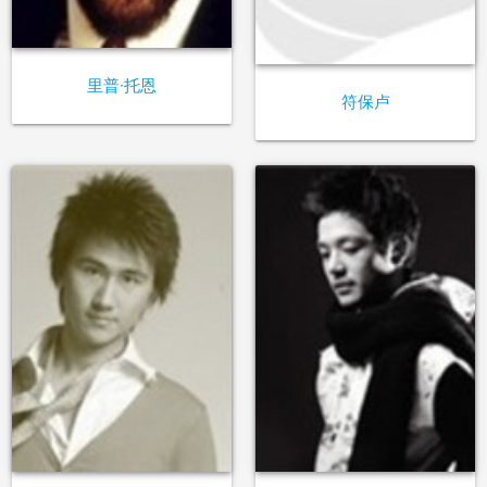
里普·托恩
符保卢