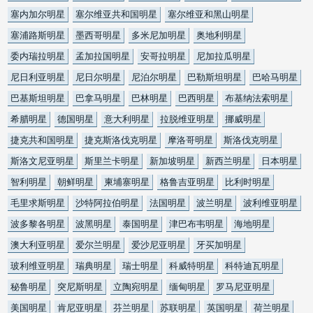
塞内加尔明星
塞尔维亚共和国明星
塞尔维亚和黑山明星
塞浦路斯明星
墨西哥明星
多米尼加明星
奥地利明星
委内瑞拉明星
孟加拉国明星
安哥拉明星
尼加拉瓜明星
尼日利亚明星
尼日尔明星
尼泊尔明星
巴勒斯坦明星
巴哈马明星
巴基斯坦明星
巴拿马明星
巴林明星
巴西明星
布基纳法索明星
希腊明星
德国明星
意大利明星
拉脱维亚明星
挪威明星
捷克共和国明星
捷克斯洛伐克明星
摩洛哥明星
斯洛伐克明星
斯洛文尼亚明星
斯里兰卡明星
新加坡明星
新西兰明星
日本明星
智利明星
朝鲜明星
柬埔寨明星
格鲁吉亚明星
比利时明星
毛里求斯明星
沙特阿拉伯明星
法国明星
波兰明星
波利维亚明星
波多黎各明星
波黑明星
泰国明星
津巴布韦明星
海地明星
澳大利亚明星
爱尔兰明星
爱沙尼亚明星
牙买加明星
玻利维亚明星
瑞典明星
瑞士明星
科威特明星
科特迪瓦明星
秘鲁明星
突尼斯明星
立陶宛明星
缅甸明星
罗马尼亚明星
美国明星
肯尼亚明星
芬兰明星
苏联明星
英国明星
荷兰明星