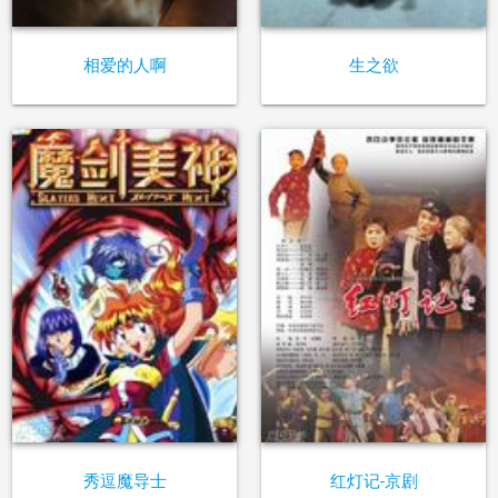
相爱的人啊
生之欲
秀逗魔导士
红灯记-京剧