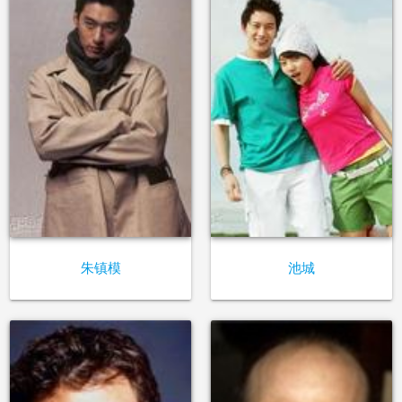
朱镇模
池城