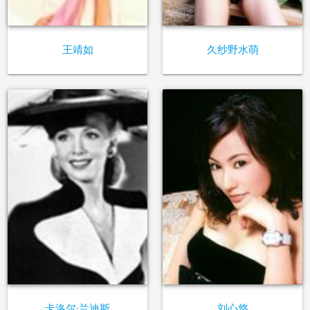
王靖如
久纱野水萌
卡洛尔·兰迪斯
刘心悠