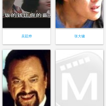
吴廷烨
张大镛