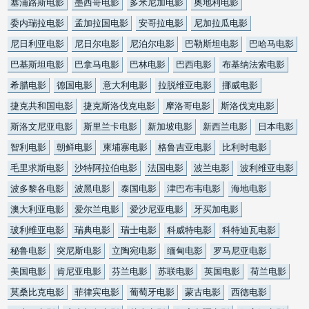
塞浦路斯电影
墨西哥电影
多米尼加电影
奥地利电影
委内瑞拉电影
孟加拉国电影
安哥拉电影
尼加拉瓜电影
尼日利亚电影
尼日尔电影
尼泊尔电影
巴勒斯坦电影
巴哈马电影
巴基斯坦电影
巴拿马电影
巴林电影
巴西电影
布基纳法索电影
希腊电影
德国电影
意大利电影
拉脱维亚电影
挪威电影
捷克共和国电影
捷克斯洛伐克电影
摩洛哥电影
斯洛伐克电影
斯洛文尼亚电影
斯里兰卡电影
新加坡电影
新西兰电影
日本电影
智利电影
朝鲜电影
柬埔寨电影
格鲁吉亚电影
比利时电影
毛里求斯电影
沙特阿拉伯电影
法国电影
波兰电影
波利维亚电影
波多黎各电影
波黑电影
泰国电影
津巴布韦电影
海地电影
澳大利亚电影
爱尔兰电影
爱沙尼亚电影
牙买加电影
玻利维亚电影
瑞典电影
瑞士电影
科威特电影
科特迪瓦电影
秘鲁电影
突尼斯电影
立陶宛电影
缅甸电影
罗马尼亚电影
美国电影
肯尼亚电影
芬兰电影
苏联电影
英国电影
荷兰电影
莫桑比克电影
菲律宾电影
葡萄牙电影
蒙古电影
西德电影