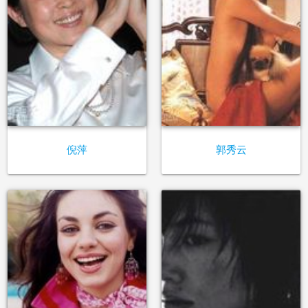
倪萍
郭秀云