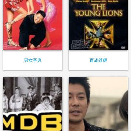
男女字典
百战雄狮