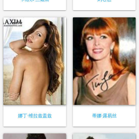
娜丁·维拉兹盖兹
蒂娜·露易丝