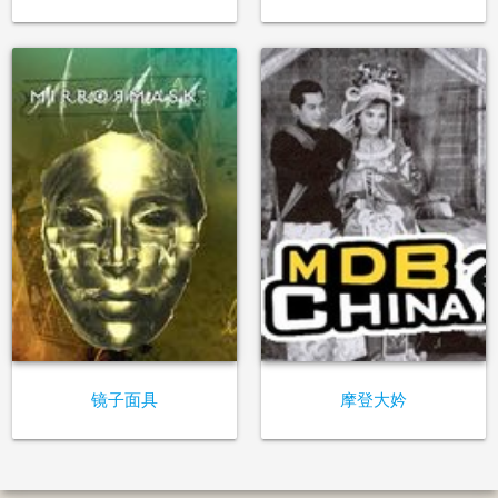
镜子面具
摩登大妗