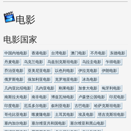
电影
电影国家
中国内地电影
香港电影
台湾电影
澳门电影
不丹电影
东德电影
丹麦电影
乌克兰电影
乌兹别克斯坦电影
乌拉圭电影
乍得电影
乔治亚电影
亚美尼亚电影
以色列电影
伊拉克电影
伊朗电影
俄罗斯电影
保加利亚电影
克罗地亚电影
冰岛电影
几内亚比绍电影
几内亚电影
刚果电影
加拿大电影
匈牙利电影
南斯拉夫电影
南非电影
博兹瓦纳电影
卢森堡公国电影
印尼电影
印度电影
厄瓜多尔电影
叙利亚电影
古巴电影
哈萨克斯坦电影
哥伦比亚电影
喀麦隆电影
土耳其电影
埃及电影
塔吉克斯坦电影
塞内加尔电影
塞尔维亚共和国电影
塞尔维亚和黑山电影