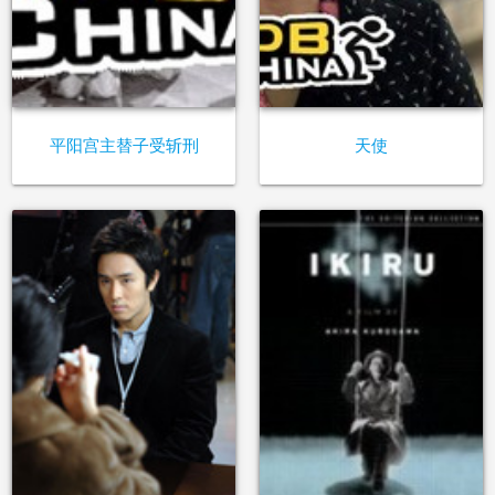
平阳宫主替子受斩刑
天使