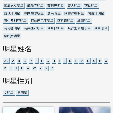
莫桑比克明星
菲律宾明星
葡萄牙明星
蒙古明星
西德明星
西班牙明星
赛内加尔明星
越南明星
阿塞拜疆明星
阿富汗明星
阿尔及利亚明星
阿尔巴尼亚明星
阿根廷明星
韩国明星
马其顿明星
马来西亚明星
马耳他明星
马达加斯加明星
马里明星
黎巴嫩明星
明星姓名
0-9
A
B
C
D
E
F
G
H
I
J
K
L
M
N
O
P
Q
R
S
T
U
V
W
X
Y
Z
明星性别
女明星
男明星