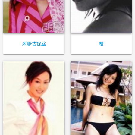
米娜·古妮丝
樱