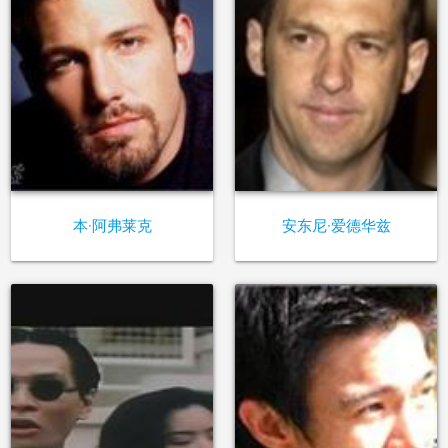
本·阿弗莱克
安东尼·爱德华兹