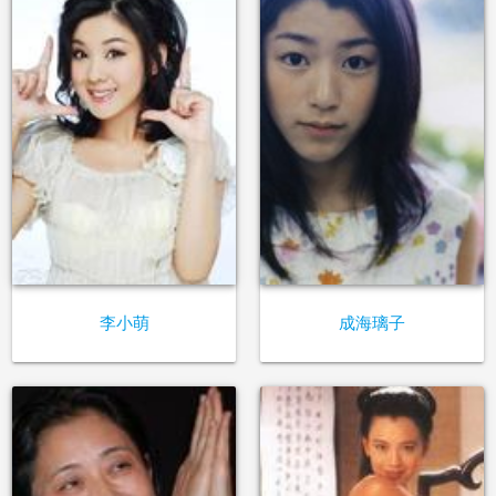
李小萌
成海璃子