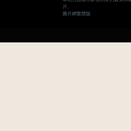
片。
圖片網繁體版