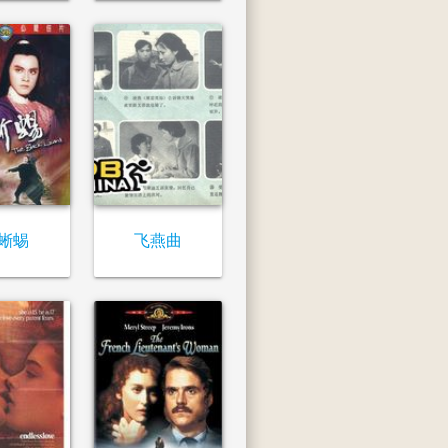
蜥蜴
飞燕曲