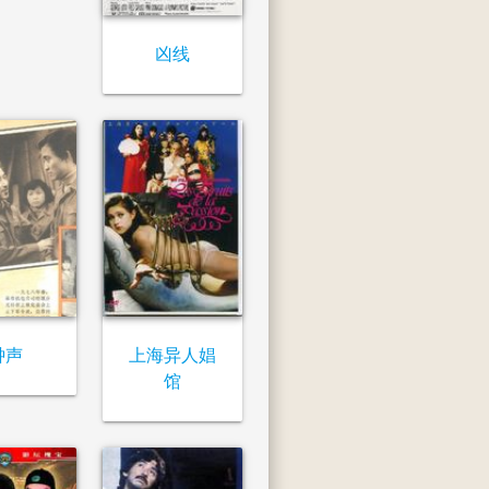
凶线
钟声
上海异人娼
馆