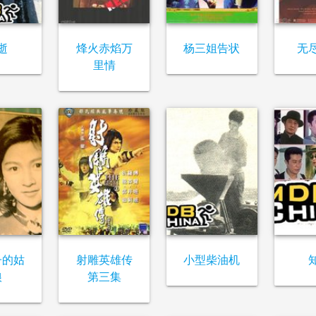
逝
烽火赤焰万
杨三姐告状
无
里情
子的姑
射雕英雄传
小型柴油机
娘
第三集