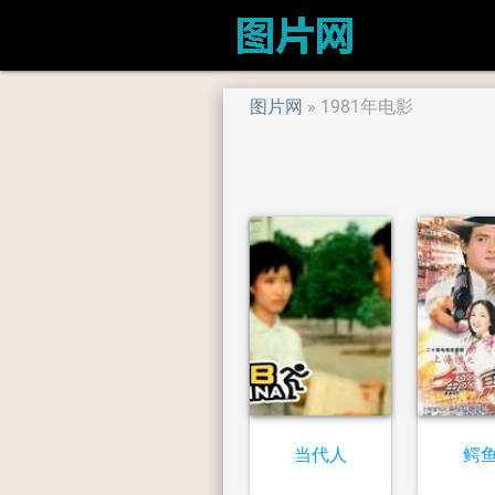
图片网
1981年电影
当代人
鳄