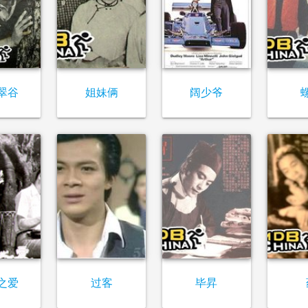
翠谷
姐妹俩
阔少爷
之爱
过客
毕昇