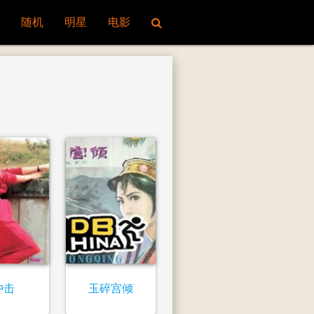
随机
明星
电影
冲击
玉碎宫倾