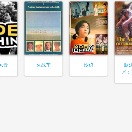
风云
火战车
沙鸥
腿
术：