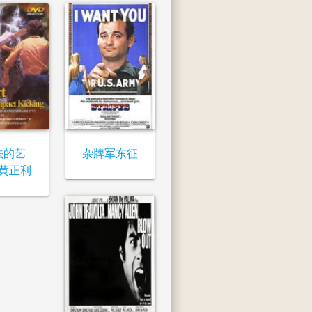
法的艺
杂牌军东征
黄正利