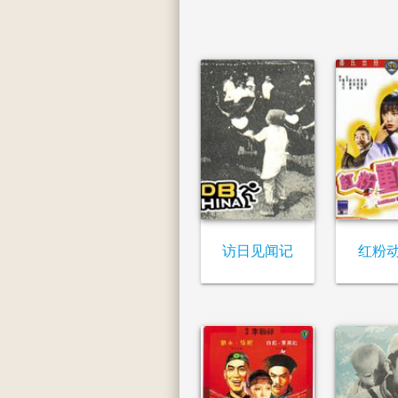
访日见闻记
红粉