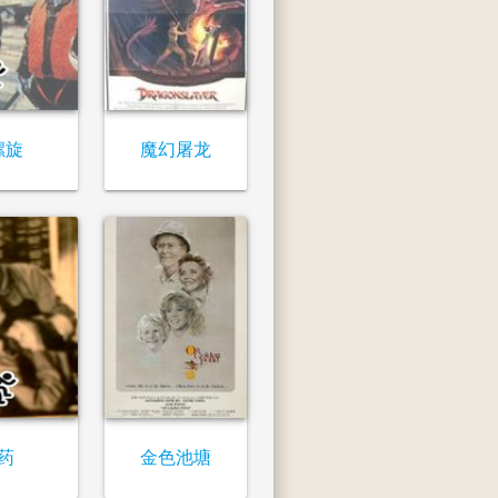
螺旋
魔幻屠龙
药
金色池塘