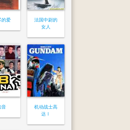
尽的爱
法国中尉的
女人
知音
机动战士高
达Ⅰ