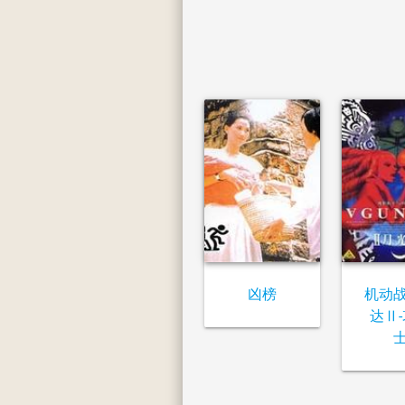
凶榜
机动
达Ⅱ