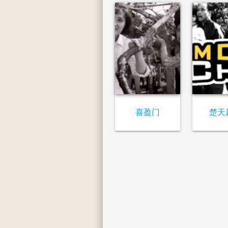
喜盈门
楚天