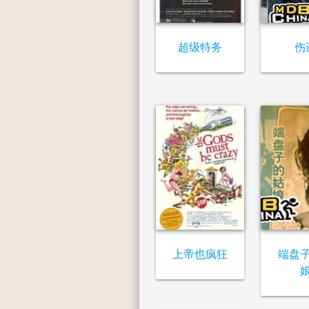
超级特务
伤
上帝也疯狂
端盘