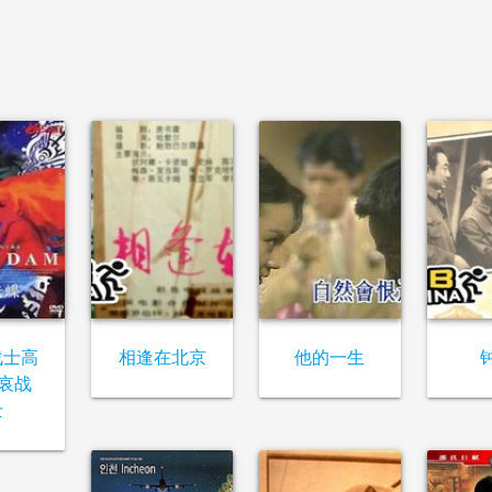
战士高
相逢在北京
他的一生
-哀战
士