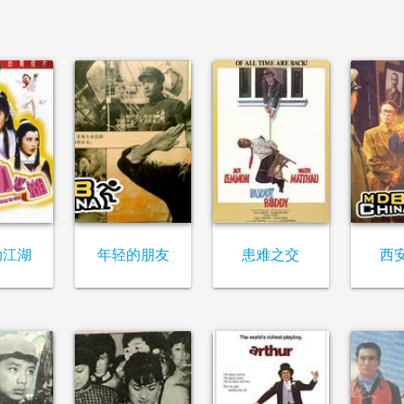
动江湖
年轻的朋友
患难之交
西