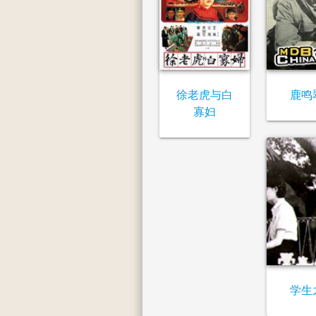
徐老虎与白
鹿鸣
寡妇
学生