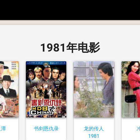
1981年电影
鱼潭
书剑恩仇录
龙的传人
1981