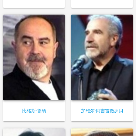
比格斯·鲁纳
加维尔·阿吉雷撒罗贝