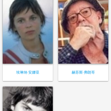
埃琳纳·安娜亚
赫苏斯·弗朗哥