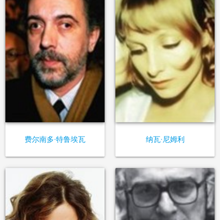
费尔南多·特鲁埃瓦
纳瓦·尼姆利