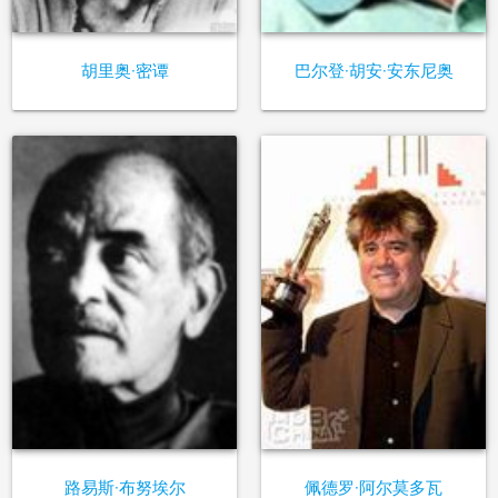
胡里奥·密谭
巴尔登·胡安·安东尼奥
路易斯·布努埃尔
佩德罗·阿尔莫多瓦