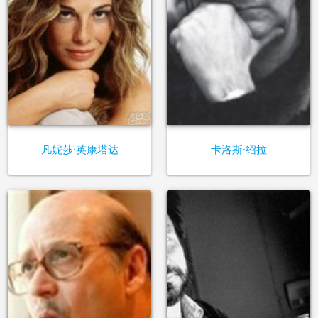
凡妮莎·英康塔达
卡洛斯·绍拉