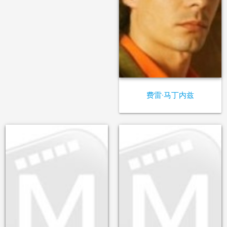
费雷·马丁内兹