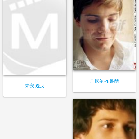
丹尼尔·布鲁赫
朱安·迭戈