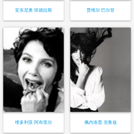
安东尼奥·班德拉斯
贾维尔·巴尔登
维多利亚·阿布里尔
佩内洛普·克鲁兹