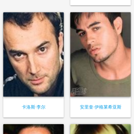
卡洛斯·李尔
安里奎·伊格莱希亚斯