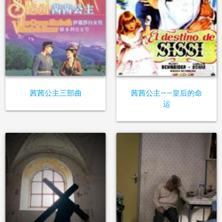
茜茜公主三部曲
茜茜公主——皇后的命
运