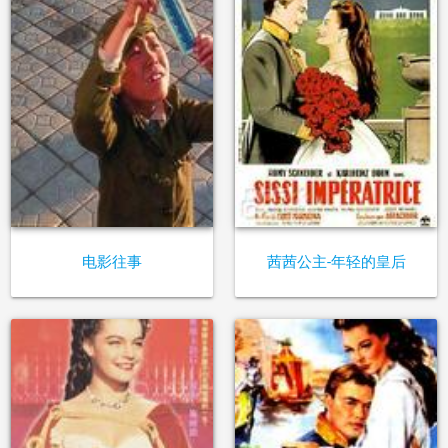
电影往事
茜茜公主-年轻的皇后