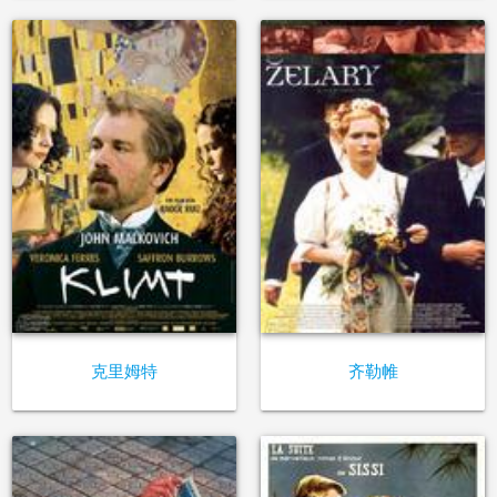
克里姆特
齐勒帷