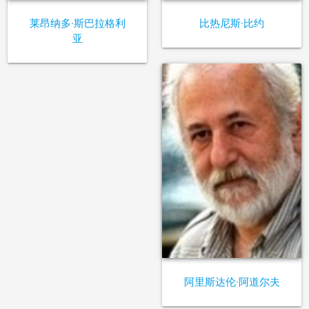
莱昂纳多·斯巴拉格利
比热尼斯·比约
亚
阿里斯达伦·阿道尔夫