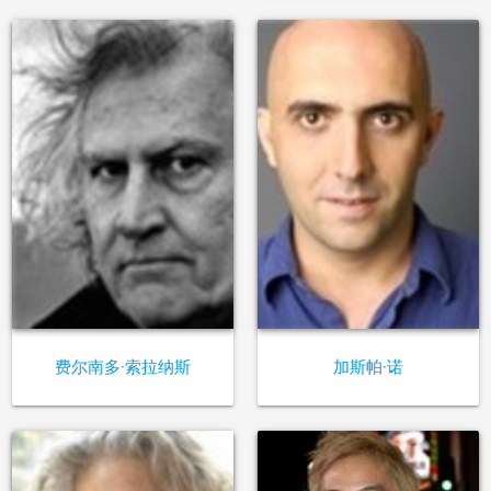
费尔南多·索拉纳斯
加斯帕·诺