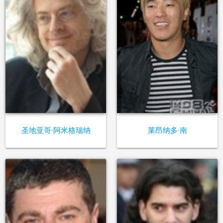
圣地亚哥·阿米格瑞纳
莱昂纳多·南