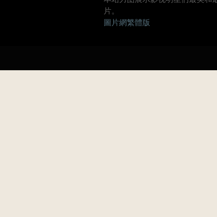
片。
圖片網繁體版