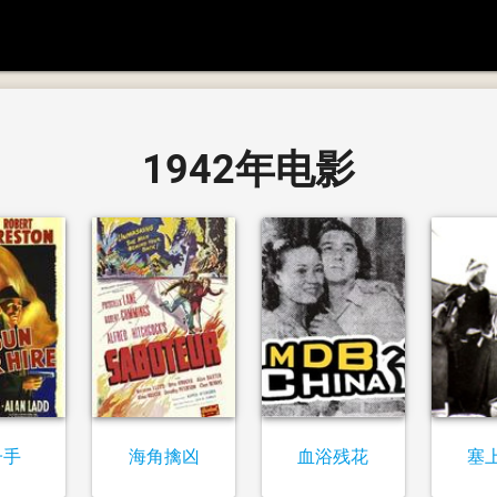
1942年电影
子手
海角擒凶
血浴残花
塞