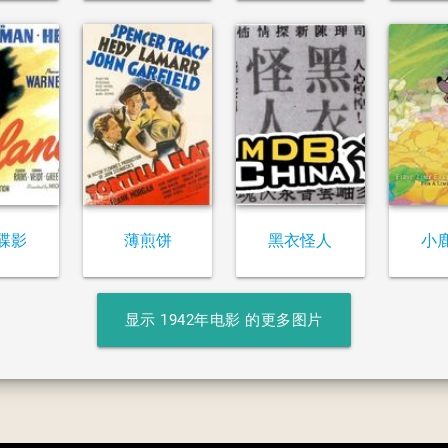
碟影
薄煎饼
黑衣怪人
小
显示 1942年电影 的更多图片