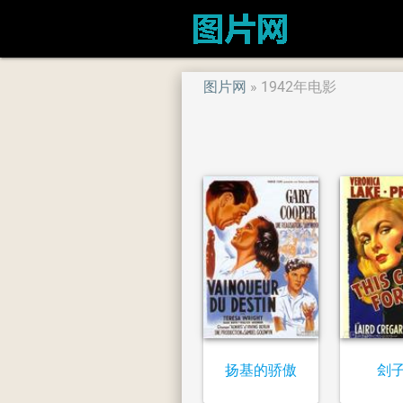
图片网
1942年电影
扬基的骄傲
刽