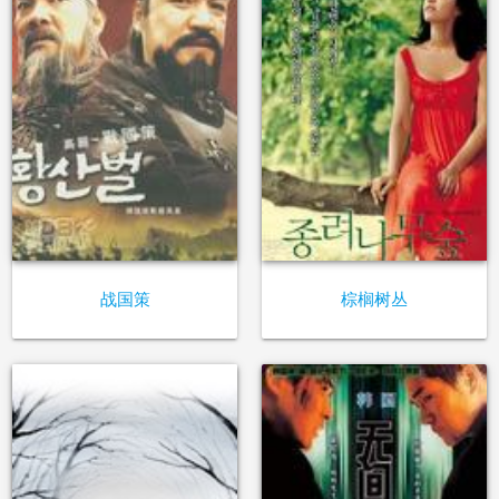
战国策
棕榈树丛