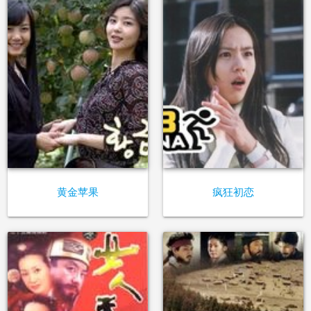
黄金苹果
疯狂初恋