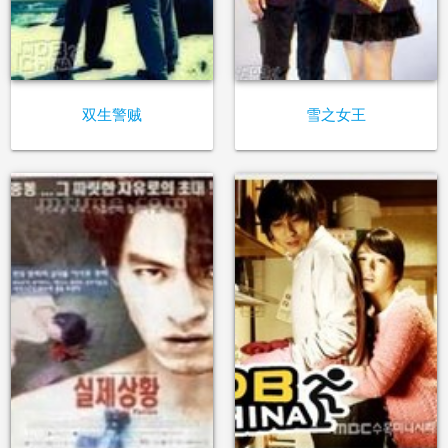
双生警贼
雪之女王