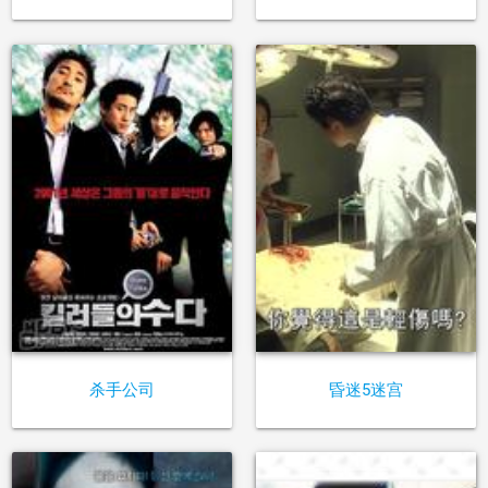
杀手公司
昏迷5迷宫