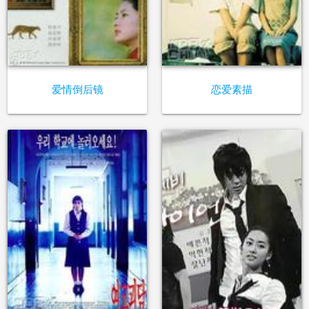
爱情倒后镜
恋爱素描