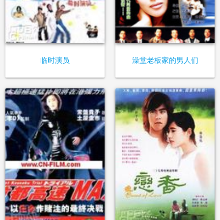
临时演员
澡堂老板家的男人们