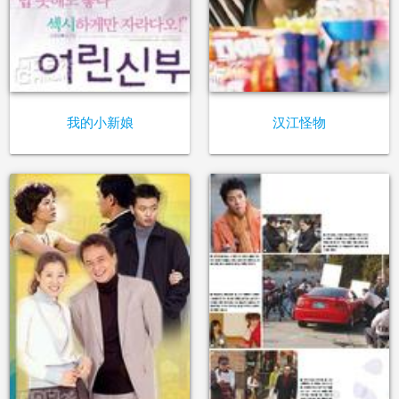
我的小新娘
汉江怪物