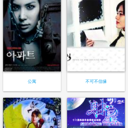
公寓
不可不信缘