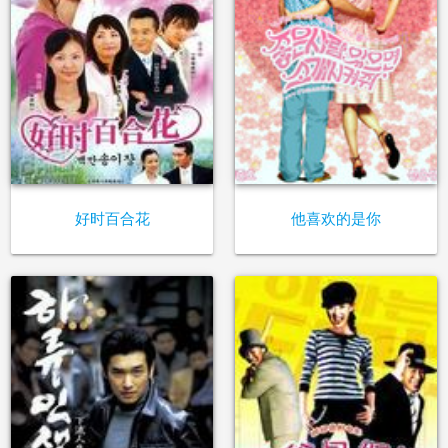
好时百合花
他喜欢的是你