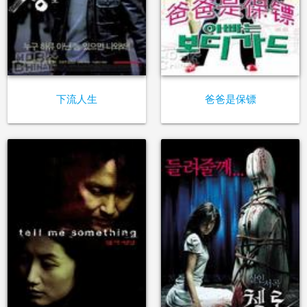
下流人生
爸爸是保镖