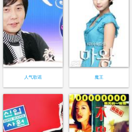
人气歌谣
魔王