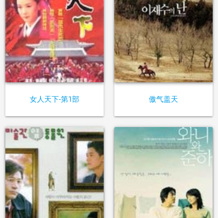
女人天下-第1部
傲气盖天