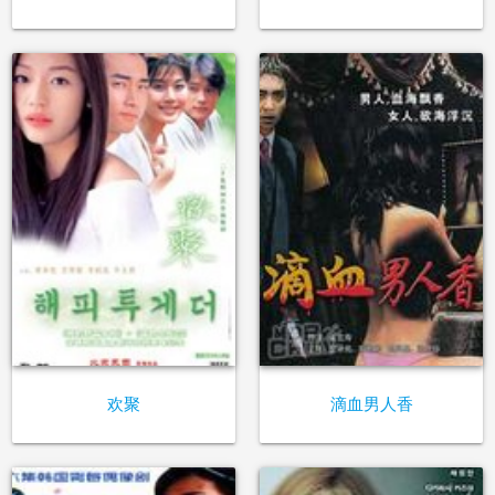
欢聚
滴血男人香