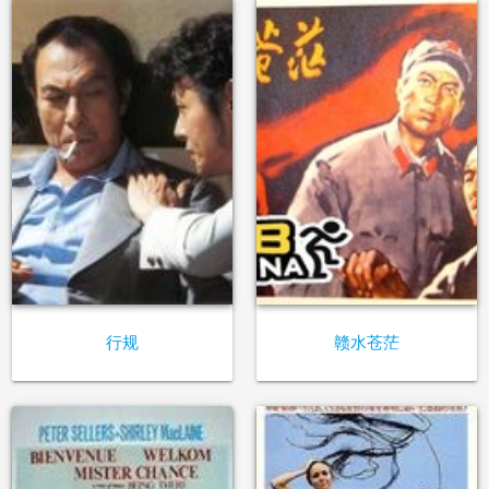
行规
赣水苍茫