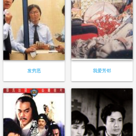
发穷恶
我爱芳邻