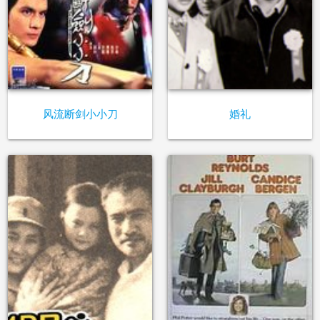
风流断剑小小刀
婚礼