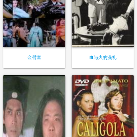
金臂童
血与火的洗礼