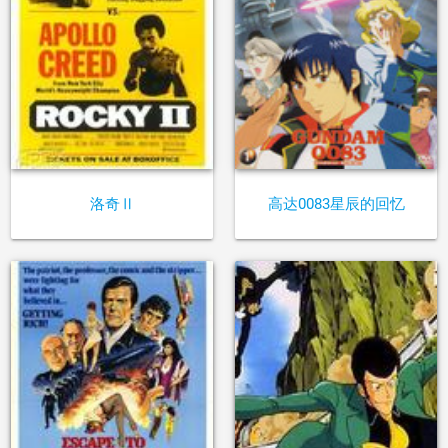
洛奇Ⅱ
高达0083星辰的回忆