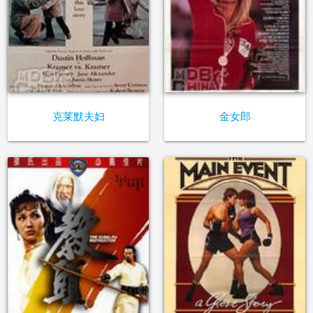
克莱默夫妇
金女郎