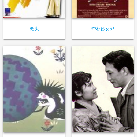
教头
夺标妙女郎