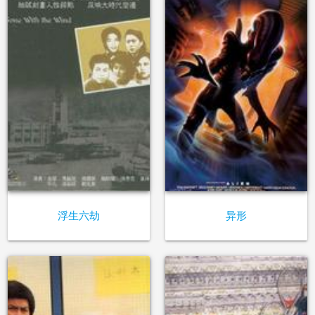
浮生六劫
异形