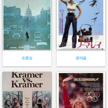
在那边
诺玛蕊