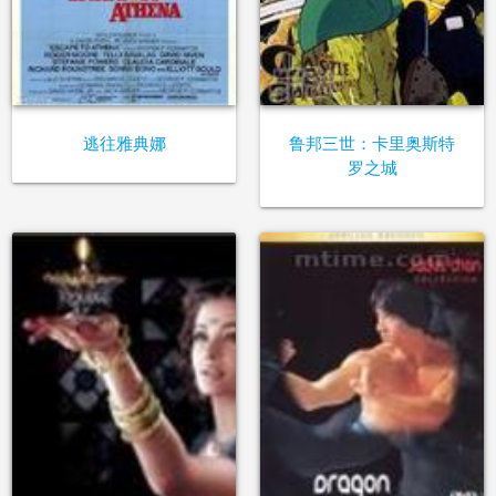
逃往雅典娜
鲁邦三世：卡里奥斯特
罗之城