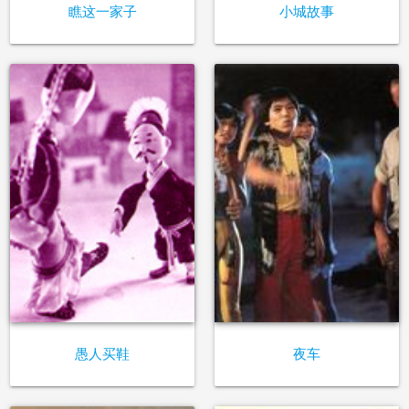
瞧这一家子
小城故事
愚人买鞋
夜车