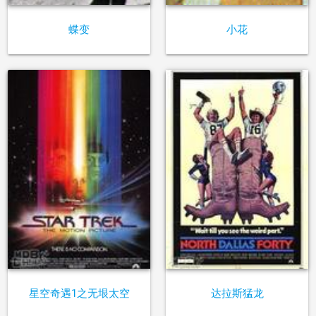
蝶变
小花
星空奇遇1之无垠太空
达拉斯猛龙