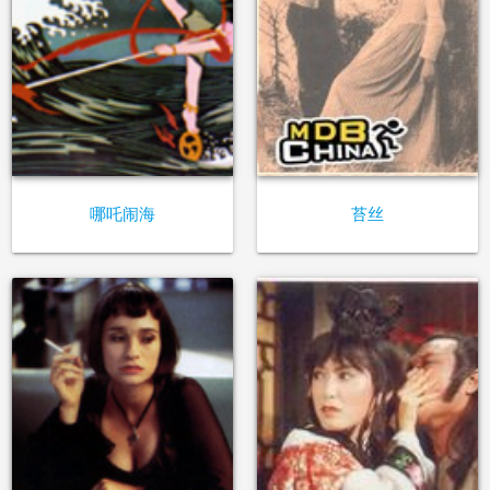
哪吒闹海
苔丝