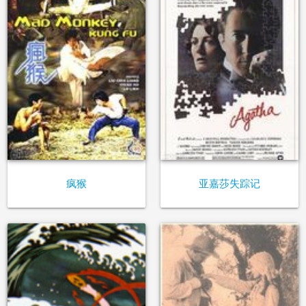
疯猴
亚嘉莎失踪记