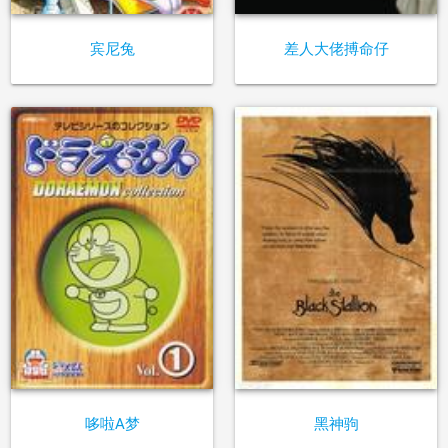
宾尼兔
差人大佬搏命仔
哆啦A梦
黑神驹