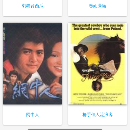
刺猬背西瓜
春雨潇潇
网中人
枪手佳人流浪客