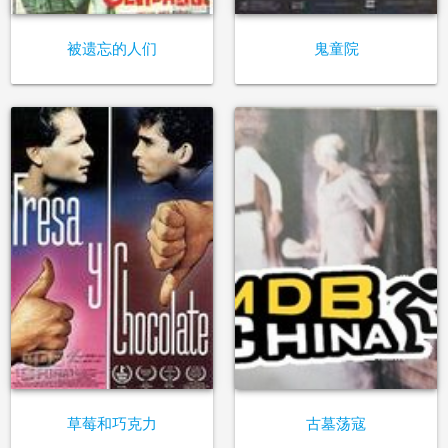
被遗忘的人们
鬼童院
草莓和巧克力
古墓荡寇