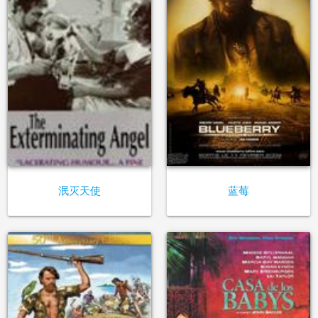
泯灭天使
蓝莓