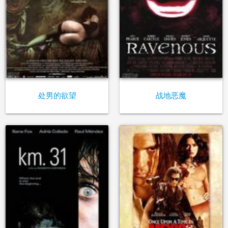
处男的欲望
战地恶魔