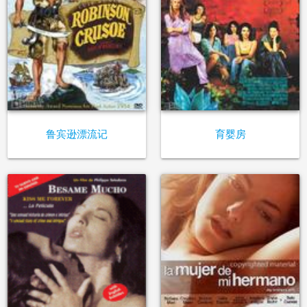
鲁宾逊漂流记
育婴房