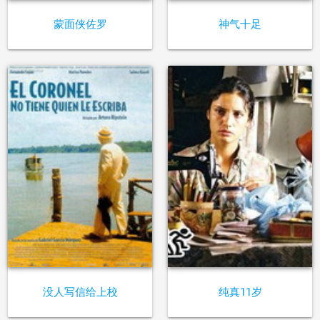
蒙面侠佐罗
神气十足
没人写信给上校
纯真11岁