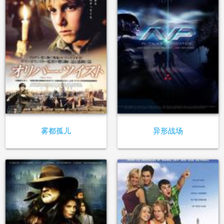
雾都孤儿
异形战场