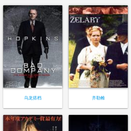
乌龙搭档
齐勒帷