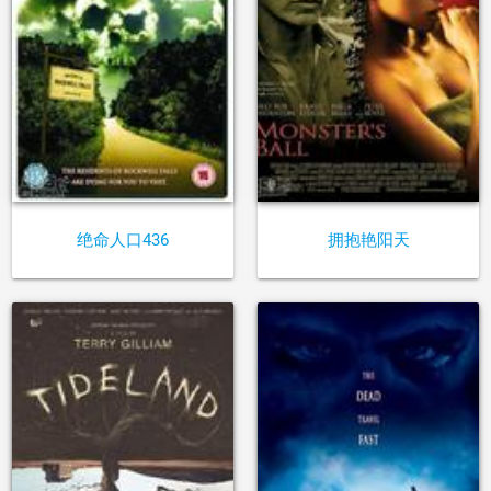
绝命人口436
拥抱艳阳天