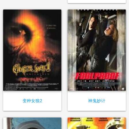
变种女狼2
神鬼妙计