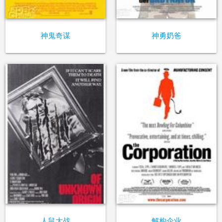
神鬼奇谋
神勇奶爸
人鼠大战
解构企业