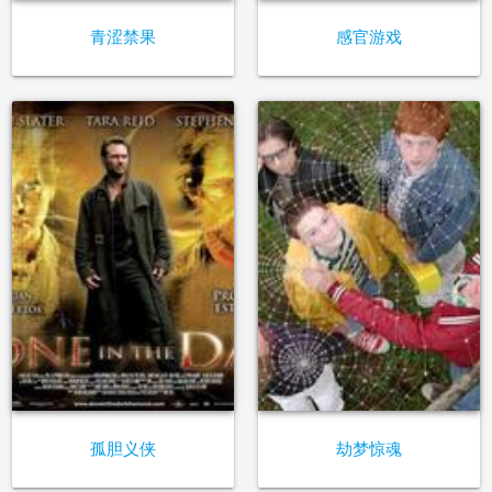
青涩禁果
感官游戏
孤胆义侠
劫梦惊魂