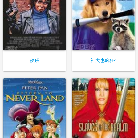
夜贼
神犬也疯狂4