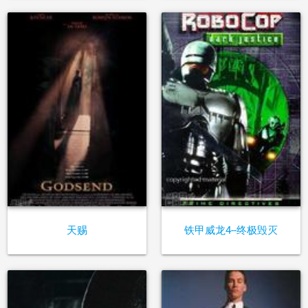
天赐
铁甲威龙4--终极毁灭