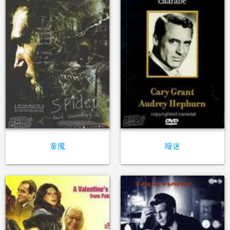
童魇
哑迷