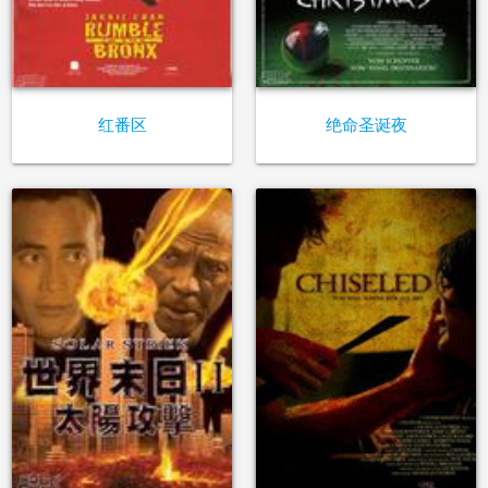
红番区
绝命圣诞夜