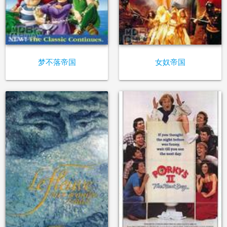
梦不落帝国
女奴帝国