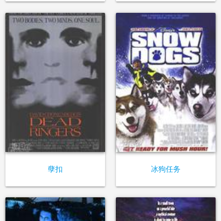
孽扣
冰狗任务