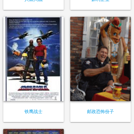
铁鹰战士
邮政恐怖份子