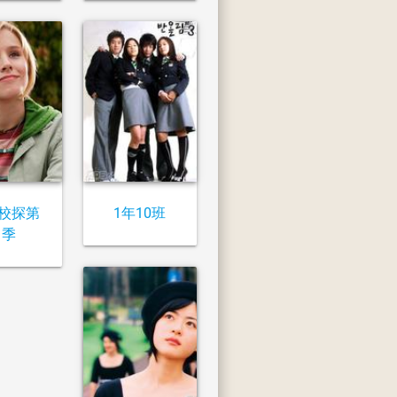
校探第
1年10班
1季