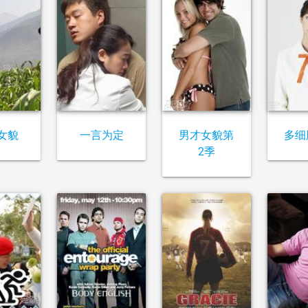
女貌
一言为定
男才女貌第
多细
2季