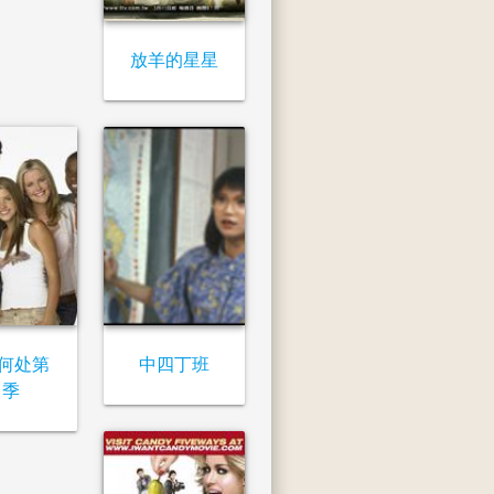
放羊的星星
何处第
中四丁班
1季