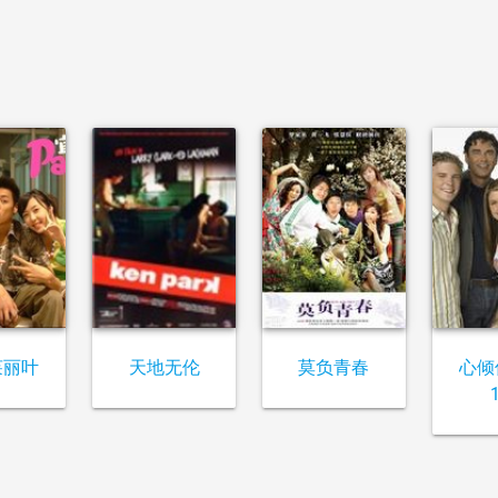
茱丽叶
天地无伦
莫负青春
心倾