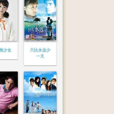
胞少女
只比永远少
一天