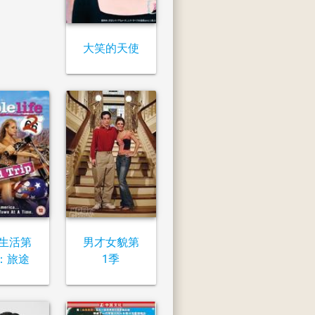
大笑的天使
生活第
男才女貌第
：旅途
1季