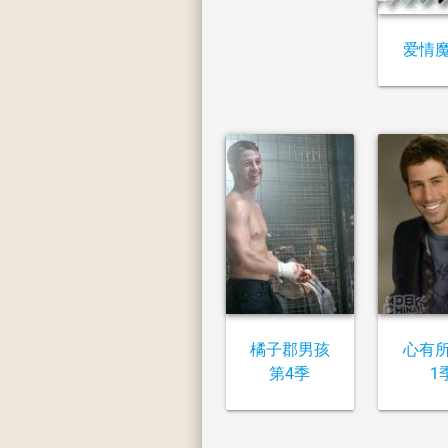
爱情
橘子郡男孩
心有
第4季
1