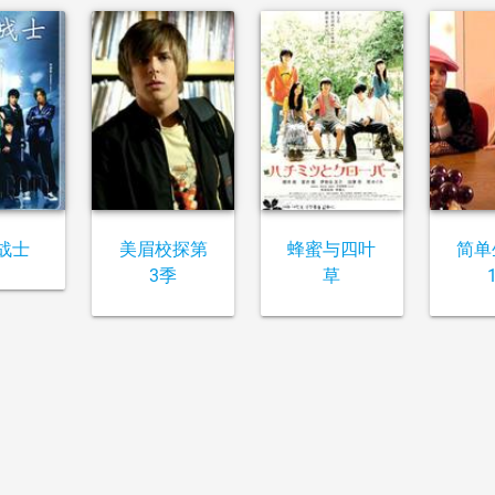
战士
美眉校探第
蜂蜜与四叶
简单
3季
草