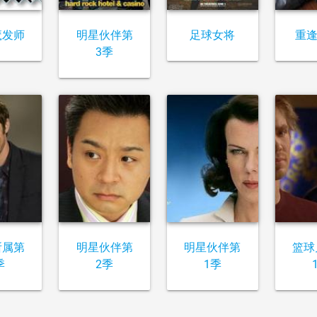
魔发师
明星伙伴第
足球女将
重逢
3季
所属第
明星伙伴第
明星伙伴第
篮球
季
2季
1季