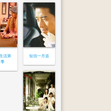
生活第
短信一月追
1季