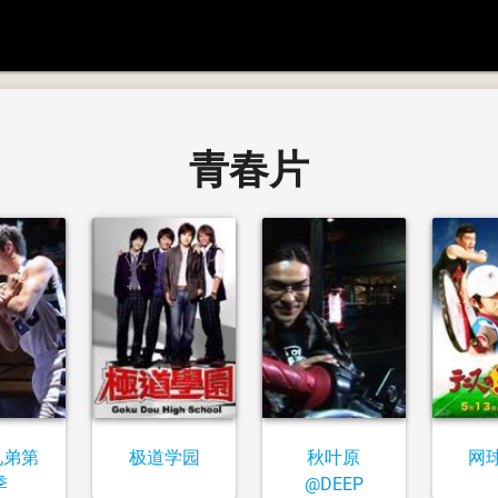
青春片
兄弟第
极道学园
秋叶原
网
季
@DEEP