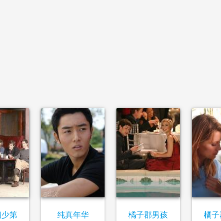
四少第
纯真年华
橘子郡男孩
橘子