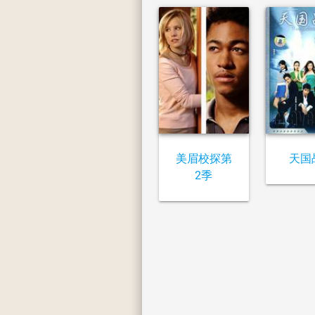
美眉校探第
天国
2季