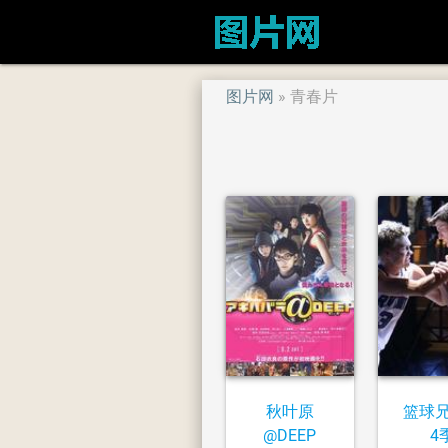
图片网
青春片
秋叶原
篮球
@DEEP
4