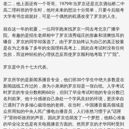
老二，他上面还有一个哥哥。1979年当罗京还是北京酒仙桥二中
高二理科班的学生时，他对未来的想法十分简单，只要今后能考
大学有书念就挺好，可是一个偶然的机遇改变了罗京的人生。
就在这一年的初夏，一位同学跑来找罗京一同去考北京广播学
院。有趣的是招生老师相中了罗京清秀端庄的形象和清爽悦耳的
嗓音，罗京的同学却落选了。由于罗京始终认为自己的真正较量
是在为之准备了多年的全国理科高考上，因此在考试时没有任何
负担，而这种轻松的心理状态反而使罗京顺利地考取了“广院”。
罗京是中共十七大代表。
罗京所学的是新闻系播音专业，他们班30个学生中绝大多数是在
新闻战线工作过的，身为小弟弟的罗京却是一张白纸。入学考试
时罗京的专业分数刚刚60分，但到了毕业考试时他的专业分数已
名列前茅。他十分感谢自己身处一个学风良好的环境，更庆幸自
己遇到了许多倾心栽培他的老师。在当时，中国播音最高领域是
众所周知的中央人民广播电台播音员，人们依然习惯于从“话匣
子”里聆听政府的声音。因此罗京也萌发了一个梦想，他精心准备
的毕业论文也是有关电视播音方面的。然而罗京的才华同时受到