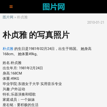
图片网
朴贞雅
2010-01-21
朴贞雅 的写真照片
朴贞雅
的生日是1981年02月24日，出生于韩国。 她身高
168cm。 她体重49kg。
姓名:朴贞雅
出生年月: 1981年2月24日
身高:168CM
体重:49KG
毕业学院:东德女子大学 实用音乐专业
兴趣:户外运动
特长:乐器演奏和唱歌
家庭成员：一个妹妹
座右铭：要积极的生活