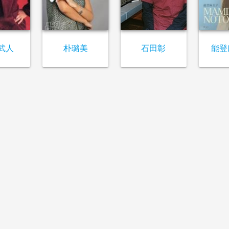
武人
朴璐美
石田彰
能登