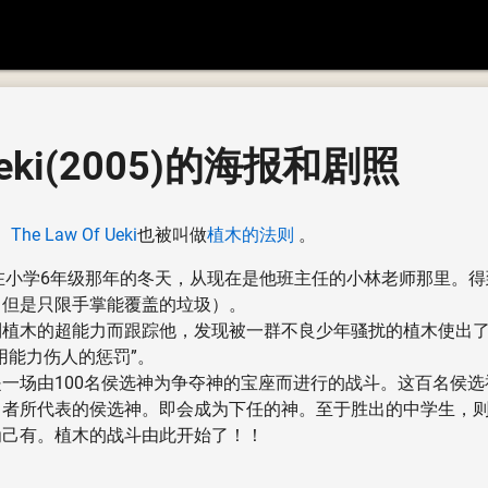
 Ueki(2005)的海报和剧照
。
The Law Of Ueki
也被叫做
植木的法则
。
在小学6年级那年的冬天，从现在是他班主任的小林老师那里。
（但是只限手掌能覆盖的垃圾）。
到植木的超能力而跟踪他，发现被一群不良少年骚扰的植木使出
用能力伤人的惩罚”。
一场由100名侯选神为争夺神的宝座而进行的战斗。这百名侯
者所代表的侯选神。即会成为下任的神。至于胜出的中学生，则
为己有。植木的战斗由此开始了！！