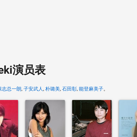
 Ueki演员表
保志总一朗
,
子安武人
,
朴璐美
,
石田彰
,
能登麻美子
。