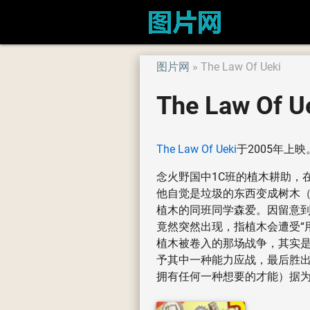
图片网
The Law Of Ueki
The Law Of
The Law Of Ueki
于2005年上映
念火野国中1C班的植木耕助，
他自觉是垃圾的东西变成树木
植木的同班同学森爱。因留意
竟然突然出现，指植木会遭受“
植木被卷入的那场战争，其实是
予其中一种能力应战，最后胜出
拥有任何一种想要的才能）据