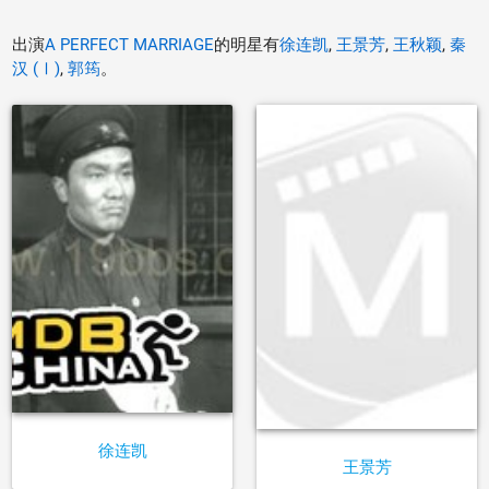
出演
A PERFECT MARRIAGE
的明星有
徐连凯
,
王景芳
,
王秋颖
,
秦
汉 (Ⅰ)
,
郭筠
。
徐连凯
王景芳