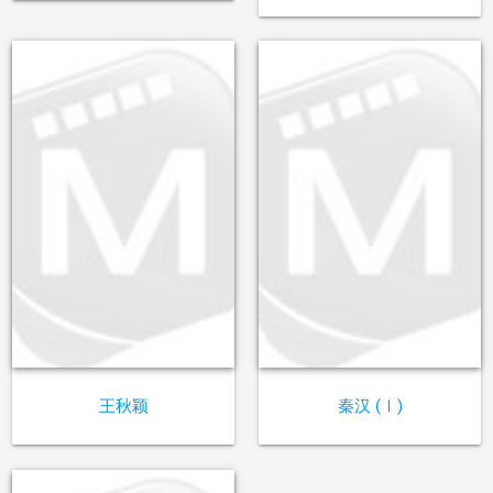
王秋颖
秦汉 (Ⅰ)