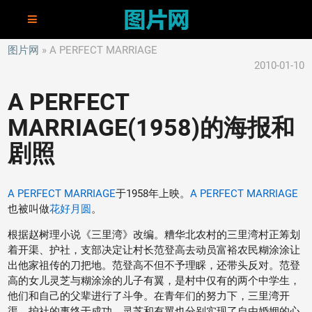
图片网
A PERFECT MARRIAGE
2010-01-10
A PERFECT
MARRIAGE(1958)的海报和
剧照
A PERFECT MARRIAGE
于1958年上映。
A PERFECT MARRIAGE
也被叫做
花好月圆
。
根据赵树理小说《三里湾》改编。糟华北农村的三里湾村正筹划
着开渠、护社，支部决定让村长范登高去动员富裕农民糊涂涂让
出他家祖传的刀把地。范登高不但不予理睬，还带头反对。范登
高的女儿灵芝与糊涂涂的儿子有翼，是村中仅有的两个中学生，
他们和自己的父辈进行了斗争。在青年们的努力下，三里湾开
渠、护社的事终于成功。灵芝和有翼也分别实现了自由婚姻的心